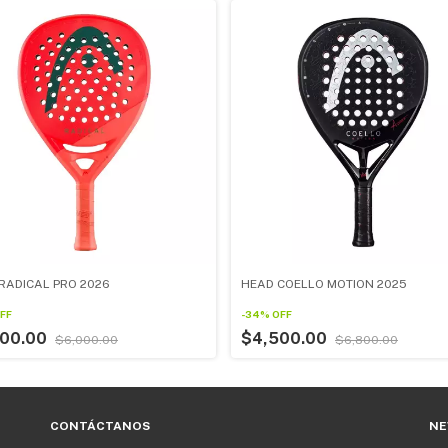
RADICAL PRO 2026
HEAD COELLO MOTION 2025
FF
-
34
%
OFF
200.00
$4,500.00
$6,000.00
$6,800.00
CONTÁCTANOS
NE