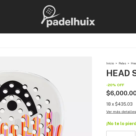
Inicio
>
Palas
>
He
HEAD S
-
20
%
OFF
$6,000.0
18
x
$435.03
Ver más detalle
¡No te lo pier