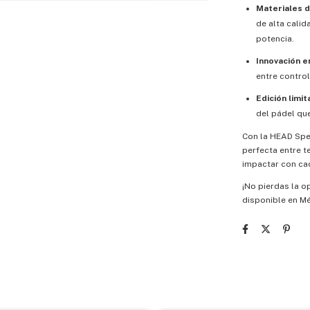
Materiales d
de alta calid
potencia.
Innovación e
entre control
Edición limit
del pádel que
Con la HEAD Spe
perfecta entre t
impactar con cad
¡No pierdas la o
disponible en Mé