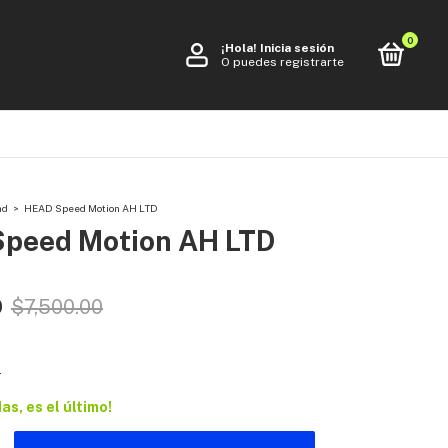
0
¡Hola!
Inicia sesión
O puedes registrarte
ad
>
HEAD Speed Motion AH LTD
peed Motion AH LTD
0
$7,500.00
s
das, es el último!