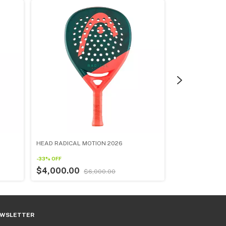
HEAD RADICAL MOTION 2026
HEAD COELLO P
-
33
%
OFF
-
19
%
OFF
$4,000.00
$6,000.00
$6,500.00
WSLETTER