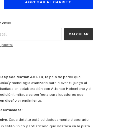
 CP:
CAMBIAR CP
e envío
CALCULAR
o postal
D Speed Motion AH LTD
, la pala de pádel que
vidad
y tecnología avanzada para elevar tu juego al
 Diseñada en colaboración con Alfonso Hohenlohe y el
 edición limitada es perfecta para jugadores que
en diseño y rendimiento.
 destacadas:
sivo
: Cada detalle está cuidadosamente elaborado
un estilo único y sofisticado que destaca en la pista.