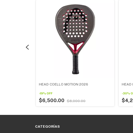
HEAD COELLO MOTION 2026
HEAD 
-
19
%
OFF
-
30
%
O
00
$6,500.00
$4,
$8,000.00
CATEGORÍAS