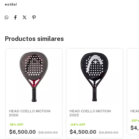
estilo!
Productos similares
HEAD COELLO MOTION
HEAD COELLO MOTION
HEA
2026
2025
-
30
-
19
%
OFF
-
34
%
OFF
$4
$6,500.00
$4,500.00
$8,000.00
$6,800.00