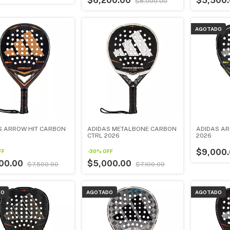
$6,200.00
$5,500
$8,000.00
AGOTADO
S ARROW HIT CARBON
ADIDAS METALBONE CARBON
ADIDAS AR
CTRL 2026
2026
$9,000
FF
-
30
%
OFF
00.00
$5,000.00
$7,500.00
$7,100.00
DO
AGOTADO
AGOTADO