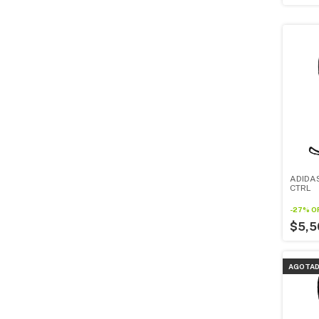
ADIDA
CTRL
-
27
%
O
$5,5
AGOTA