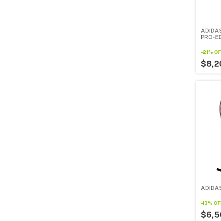
ADIDA
PRO-E
-
21
%
OF
$8,2
ADIDAS
-
13
%
OF
$6,5