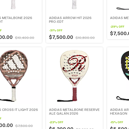
S METALBONE 2026
ADIDAS ARROW HIT 2026
ADIDAS ME
DT
PRO-EDT
-
29
%
OFF
F
-
31
%
OFF
$7,500
00.00
$7,500.00
$10,400.00
$10,800.00
 CROSS IT LIGHT 2026
ADIDAS METALBONE RESERVE
ADIDAS AR
ALE GALÁN 2026
HEXAGON
F
-
23
%
OFF
-
15
%
OFF
00.00
$7,500.00