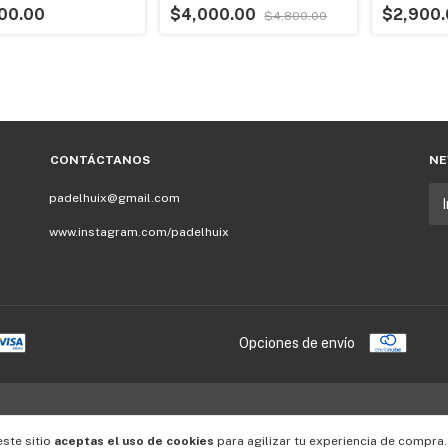
00.00
$4,000.00
$2,900
$4,800.00
CONTÁCTANOS
NE
padelhuix@gmail.com
www.instagram.com/padelhuix
Opciones de envío
este sitio
aceptas el uso de cookies
para agilizar tu experiencia de compra.