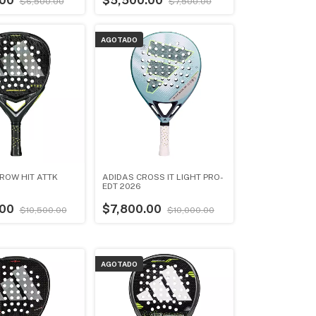
.00
$5,500.00
$6,500.00
$7,500.00
AGOTADO
ROW HIT ATTK
ADIDAS CROSS IT LIGHT PRO-
EDT 2026
.00
$7,800.00
$10,500.00
$10,000.00
AGOTADO