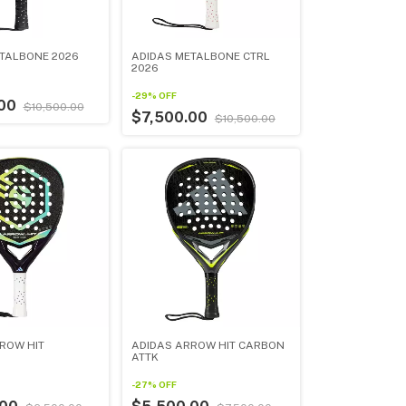
TALBONE 2026
ADIDAS METALBONE CTRL
2026
-
29
%
OFF
.00
$10,500.00
$7,500.00
$10,500.00
ROW HIT
ADIDAS ARROW HIT CARBON
ATTK
-
27
%
OFF