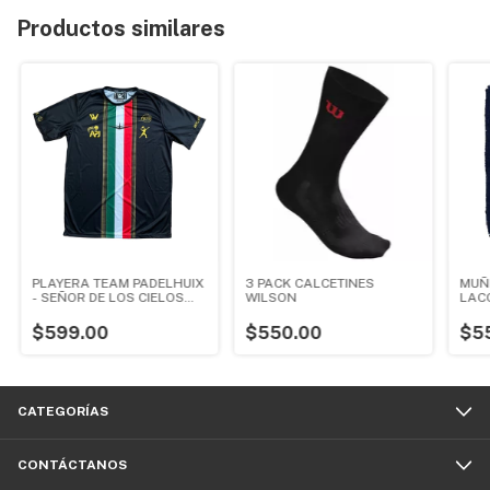
Productos similares
PLAYERA TEAM PADELHUIX
3 PACK CALCETINES
MUÑ
- SEÑOR DE LOS CIELOS
WILSON
LAC
TEQUILA
$599.00
$550.00
$5
CATEGORÍAS
CONTÁCTANOS