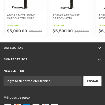
ADIDAS METALBONE
ADIDAS ARROW HIT
ADI
CARBON CTRL 2026
CARBON ATTK
RES
-
30
%
OFF
-
27
%
OFF
-
23
$5,000.00
$5,500.00
$6
$7,100.00
$7,500.00
CATEGORÍAS
CONTÁCTANOS
NEWSLETTER
Métodos de pago