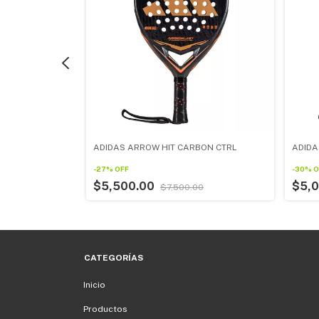
ERVE ALE
ADIDAS ARROW HIT CARBON CTRL
ADIDA
-
27
%
OFF
-
30
%
O
$5,500.00
$5,
$7,500.00
00
CATEGORÍAS
Inicio
Productos