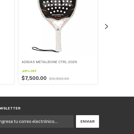
ADIDAS METALBONE CTRL 2026
ADIDAS METALB
-
29
%
OFF
-
29
%
OFF
$7,500.00
$10,500.00
$7,500.00
WSLETTER