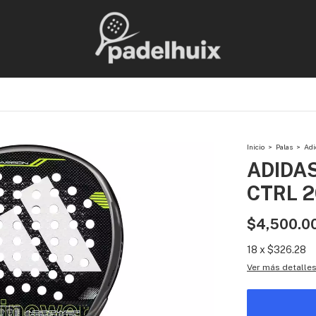
Inicio
>
Palas
>
Adi
ADIDA
CTRL 
$4,500.0
18
x
$326.28
Ver más detalle