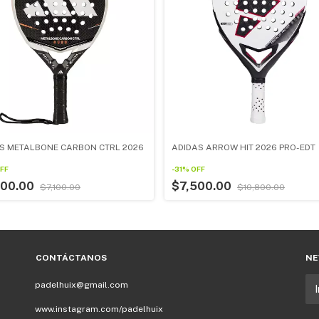
S METALBONE CARBON CTRL 2026
ADIDAS ARROW HIT 2026 PRO-EDT
FF
-
31
%
OFF
000.00
$7,500.00
$7,100.00
$10,800.00
CONTÁCTANOS
NE
padelhuix@gmail.com
www.instagram.com/padelhuix