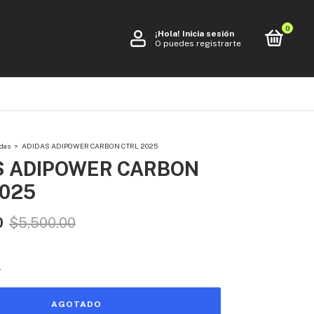
0
¡Hola!
Inicia sesión
O puedes registrarte
das
>
ADIDAS ADIPOWER CARBON CTRL 2025
S ADIPOWER CARBON
2025
0
$5,500.00
s