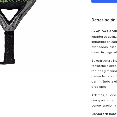
Descripción
La
ADIDAS ADI
jugadores avan
imbatible en ca
avanzadas, esta 
llevar tu juego al
Su estructura in
resistencia exce
rápidos y manio
pensada para ofr
permitiéndote ej
precisión.
Además, su dise
una gran comodi
concentración y 
Características