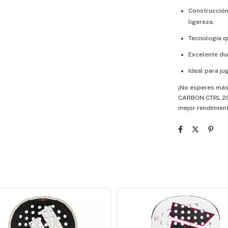
Construcción
ligereza.
Tecnología qu
Excelente dur
Ideal para ju
¡No esperes más
CARBON CTRL 202
mejor rendimient